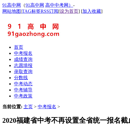
91高中网
（
91高中网
高中中考网）
-
网站地图
|
TAG标签
RSS订阅
[
设为首页
] [
加入收藏
]
首页
中考报名
成绩查询
志愿填报
录取查询
分数线
中考动态
中考辅导
中考政策
当前位置:
主页
>
中考报名
>
2020福建省中考不再设置全省统一报名截