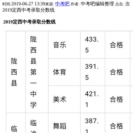
2019-06-27 13:39
中考吧
中考吧编辑整理
次
时间:
来源:
作者:
点击:
2019定西中考录取分数线
2019定西中考录取分数线