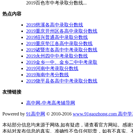
2019百色市中考录取分数线...
热点内容
2019慈溪各高中录取分数线
2019重庆开州区各高中录取分数线
2019绍兴普通高中录取分数线
2019重庆垫江各高中录取分数线
2019诸暨市各高中中考录取分数线
2019永州四中中考录取分数线
2019金乡一中、金乡二中中考录取
2019河南中考录取分数线
2019海南中考分数线
2019饶平县各高中中考录取分数线
友情链接
高中网-中考高考辅导网
Powered by
91高中网
© 2010-2016
www.91gaozhong.com
高中学
本站部分信息均来源于网络,如有疑虑，请查看官方网站。感谢
本站对发布信息的真实、准确性不负任何职责，如有不真实、不准确