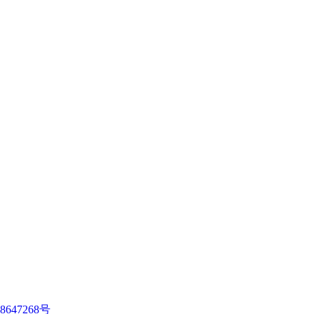
8647268号