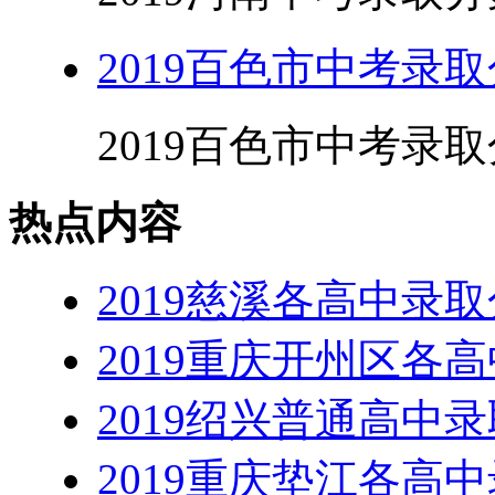
2019百色市中考录
2019百色市中考录取分
热点内容
2019慈溪各高中录
2019重庆开州区各
2019绍兴普通高中
2019重庆垫江各高