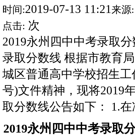
2019-07-13 11:21
时间:
来源:
次
点击:
2019永州四中中考录取分
录取分数线 根据市教育局
城区普通高中学校招生工作
号)文件精神，现将201
取分数线公告如下： 1.
2019永州四中中考录取