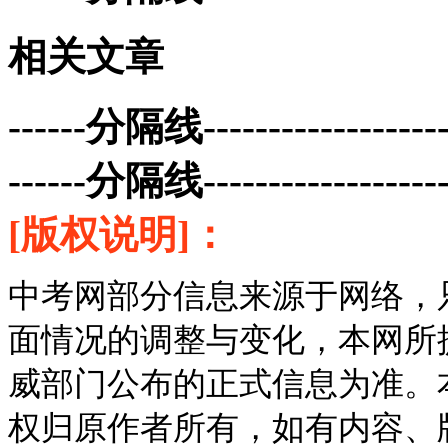
相关文章
------分隔线--------------------
------分隔线--------------------
[版权说明]：
中考网部分信息来源于网络，
面情况的调整与变化，本网所
威部门公布的正式信息为准。
权归原作者所有，如有内容、