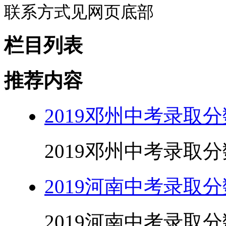
联系方式见网页底部
栏目列表
推荐内容
2019邓州中考录取
2019邓州中考录取分数
2019河南中考录取
2019河南中考录取分数