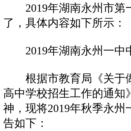
2019年湖南永州市第
了，具体内容如下所示：
2019年湖南永州一中
根据市教育局《关于做好
高中学校招生工作的通知》(
神，现将2019年秋季永
告如下：