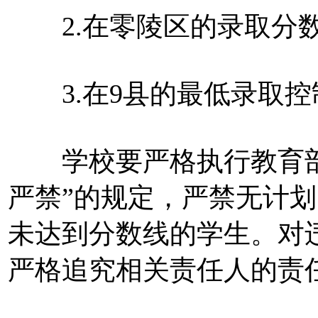
2.在零陵区的录取分数线
3.在9县的最低录取控制
学校要严格执行教育部
严禁”的规定，严禁无计
未达到分数线的学生。对
严格追究相关责任人的责