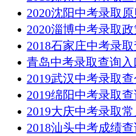
2020沈阳中考录取原
2020淄博中考录取政
2018石家庄中考录取
青岛中考录取查询入口：h
2019武汉中考录取查
2019绵阳中考录取查
2019大庆中考录取
2018汕头中考成绩